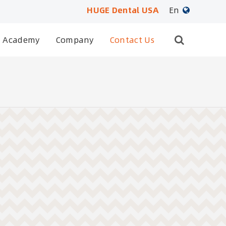
HUGE Dental USA
En
Academy
Company
Contact Us
English
日本語
français
Deutsch