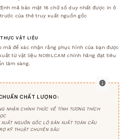
định mã bảo mật 16 chữ số duy nhất được in ở
trước của thẻ truy xuất nguồn gốc
 THỰC VẬT LIỆU
 mã để xác nhận rằng phục hình của bạn được
xuất từ vật liệu NOBILCAM chính hãng đạt tiêu
n lâm sàng.
info
 CHUẨN CHẤT LƯỢNG:
G NHẬN CHÍNH THỨC VỀ TÍNH TƯƠNG THÍCH
HỌC
 XUẤT NGUỒN GỐC LÔ SẢN XUẤT TOÀN CẦU
RỢ KỸ THUẬT CHUYÊN SÂU