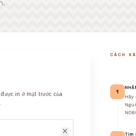
m.
CÁCH X
NHẬ
1
được in ở mặt trước của
Hãy 
.
Nguồ
NOB
close
Tìm 