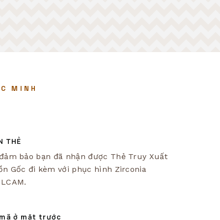
Español
русский
ÁC MINH
português
العربية
N THẺ
đảm bảo bạn đã nhận được Thẻ Truy Xuất
n Gốc đi kèm với phục hình Zirconia
ILCAM.
mã ở mặt trước